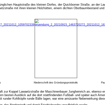
ünglichen Hauptstraße des kleinen Dorfes, der Quickborner Straße, an der La
waetzstraße mit ihren kleinen Holzhütten, einem dichten Obstbaumbestand u
s
Niederschrift des Gründungsprotokolls
Pau
haft zur Koppel Lawaetzstraße der Maschinenbauer Jungheinrich an, ebenso en
ern besten Ausblick auf die dort stattfindenden Fußball- und später auch Amer
tt runder Kohlköpfe runde Bälle lagen, war eine amüsante Nebenwirkung dies
ar, das Norderstedt und damit Friedrichsgabe unaufhörlich wuchs.