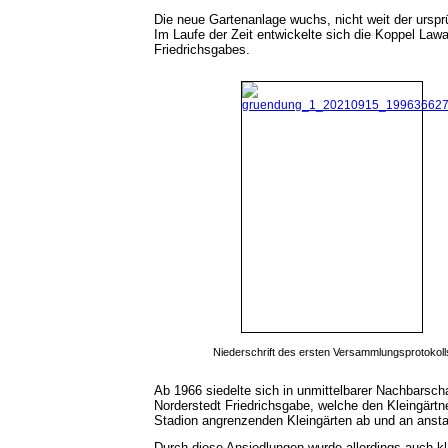
Die neue Gartenanlage wuchs, nicht weit der urspr
Im Laufe der Zeit entwickelte sich die Koppel La
Friedrichsgabes.
Niederschrift des ersten Versammlungsprotokoll
Ab 1966 siedelte sich in unmittelbarer Nachbarsc
Norderstedt Friedrichsgabe, welche den Kleingärtn
Stadion angrenzenden Kleingärten ab und an ansta
Durch diese Ansiedlungen wurde allerdings auch kl