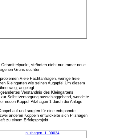
 Ortsmittelpunkt, strömten nicht nur immer neue
 eigenen Grüns suchten.
zproblemen.
Viele Pachtanfragen, wenige freie
nen Kleingarten wie seinen Augapfel.
Um diesem
ühnenweg, angelegt.
t geändertes Verständnis des Kleingartens
 zur Selbstversorgung ausschlaggebend, wandelte
der neuen Koppel Pilzhagen 1 durch die Anlage
oppel auf und sorgten für eine entspannte
zwei anderen Koppeln entwickelte sich Pilzhagen
t zu einem Erfolgsprojekt.