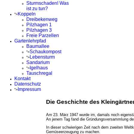
Sturmschaden! Was
ist zu tun?
Koppeln
">
Dreibekenweg
Pilzhagen 1
Pilzhagen 3
Freie Parzellen
Gartenlehrpfad
Baumallee
Schaukompost
">
Lebensturm
">
Sandarium
Igelhaus
">
Tauschregal
Kontakt
Datenschutz
Impressum
">
Die Geschichte des Kleingärtner
Am 23. März 1947 wurde im, damals noch eigenständ
An jenem Tag fand die Gründungsversammlung des "
In dieser schwierigen Zeit nach dem zweiten Weltk
Gemüseerzeugung zu machen.