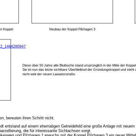
en Koppel
Neubau der Koppel Pilzhagen 3
Diese über 50 Jahre alte Blutbuche stand ursprünglich in der Mitte der Kopp
Sie ist nun das letzte sichtbare Überbleibsel der Gründungskoppel und ste
nicht weit der neuen Lawaetzstraße.
n, bereuten ihren Schritt nicht.
edt entstand auf einem ehemaligen Getreidefeld eine große Anlage mit neuem
rzellierung, die für interessante Sichtachsen sorgt.
kenweg und Pilzhagen 1 erwuchs mit der Koppel Pilzhagen 3 ein neuer Mittel