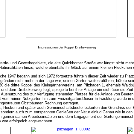
Impressionen der Koppel Dreibekenweg
trie- und Gewerbegebiete, die alte Quickborner Straße war längst nicht mehr
ationalitäten hinzu, welche ebenfalls ihr Glück auf einem kleinen Fleckchen
lche 1947 begann und sich 1972 fortsetzte führtein dieser Zeit wieder zu Plat
sgründen nicht mehr in der Lage war, seinen Garten weiterzuführen, hütete sei
6 die dritte Koppel des Kleingärtnervereins, am Pilzhagen 1, ehemals Waldb
nd dem Dreibekenweg liegt, spiegelte bei ihrer Anlage ein sich über die Zei
 Ausnutzung des zur Verfügung stehenden Platzes für die Anlage von Beeten
it vom reinen Nutzgarten hin zum Freizeitgarten.
Dieser Entwicklung wurde in 
eingestreuten Obstbäumen Rechnung getragen.
tz, Hecken und später auch Gemeinschaftsbeete lockerten den Grundriss der K
 sondern auch zum entspannten Genießen der Natur einlud.
Genau wie in den 
en gemeinsamen Arbeitseinsätzen und dem Engagement der Gartengemeinschaf
s war erfolgreich angewachsen.