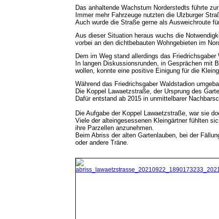
Das anhaltende Wachstum Norderstedts führte zu
Immer mehr Fahrzeuge nutzten die Ulzburger Straß
Auch wurde die Straße gerne als Ausweichroute für
Aus dieser Situation heraus wuchs die Notwendig
vorbei an den dichtbebauten Wohngebieten im Nord
Dem im Weg stand allerdings das Friedrichsgaber W
In langen Diskussionsrunden, in Gesprächen mit Be
wollen, konnte eine positive Einigung für die Klei
Während das Friedrichsgaber Waldstadion umgebaut
Die Koppel Lawaetzstraße, der Ursprung des Gart
Dafür entstand ab 2015 in unmittelbarer Nachbarsc
Die Aufgabe der Koppel Lawaetzstraße, war sie doc
Viele der alteingesessenen Kleingärtner fühlten s
ihre Parzellen anzunehmen.
Beim Abriss der alten Gartenlauben, bei der Fällu
oder andere Träne.