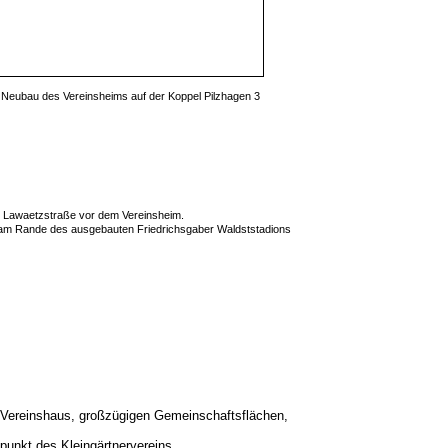
Neubau des Vereinsheims auf der Koppel Pilzhagen 3
el Lawaetzstraße vor dem Vereinsheim.
ht am Rande des ausgebauten Friedrichsgaber Waldststadions
 Vereinshaus, großzügigen Gemeinschaftsflächen,
punkt des Kleingärtnervereins.