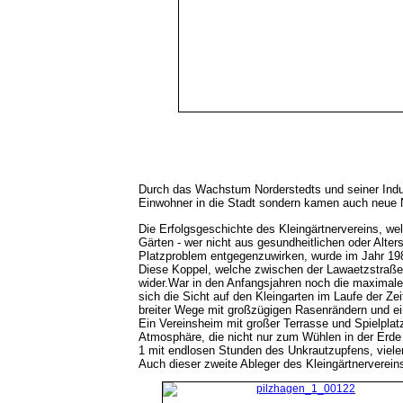
Durch das Wachstum Norderstedts und seiner Indus
Einwohner in die Stadt sondern kamen auch neue N
Die Erfolgsgeschichte des Kleingärtnervereins, we
Gärten - wer nicht aus gesundheitlichen oder Alter
Platzproblem entgegenzuwirken, wurde im Jahr 198
Diese Koppel, welche zwischen der Lawaetzstraße u
wider.
War in den Anfangsjahren noch die maximale
sich die Sicht auf den Kleingarten im Laufe der Ze
breiter Wege mit großzügigen Rasenrändern und 
Ein Vereinsheim mit großer Terrasse und Spielpla
Atmosphäre, die nicht nur zum Wühlen in der Erde
1 mit endlosen Stunden des Unkrautzupfens, viel
Auch dieser zweite Ableger des Kleingärtnerverein