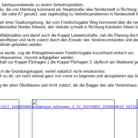
r Jahrtausendwende zu einem Verkehrsproblem.
e, die von Hamburg kommend als Hauptstraße über Norderstedt in Richtung H
 die nahe A7 genutzt, was regelmäßig zu Verkehrsproblemen in Norderstedt f
keit einer Stadtumgehung, die vom Friedrichsgaber Weg kommend über die n
erstedter Norden führend, den Verkehr schnell in Richtung Autobahn führen k
aldstadion und damit auch die Koppel Lawaetzstraße, sah die Planung doch e
troffenen und nicht zuletzt durch den Einsatz des Vereinsvorstandes und de
ngärtner gefunden werden.
 wurde, zog der Kleingärtnerverein Friedrichsgabe kurzerhand einfach um.
enbauvereins, musste aufgegeben werden.
haft zur Koppel Pilzhagen 1 die Koppel Pilzhagen 3, idyllisch am Waldrand g
h die Gründungskoppel, verlief natürlich nicht emotionslos.
ich zu alt, um noch einmal ganz von vorne zu beginnen und akzeptierten das A
ng der alten Obstbäume und nicht zuletzt, als die Bagger das alte Vereinshaus