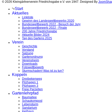
© 2026 Kleingärtnerverein Friedrichsgabe e.V. von 1947. Designed By
JoomSha
Start
">
Aktuelles
Linkliste
Gewinn des Landeswettbewerbs 2020
Bundeswettbewerb 2022 - Besuch der Jury
Bundeswettbewerb 2022 - Finale
200 Jahre Friedrichsgabe
Aktuelle Bilder 2024
Tag des Gartens 2025
Verein
Geschichte
Vorstand
Satzung
Gartenordnung
Vereinsheim
Downloads
Fotowettbewerb
Sturmschaden! Was ist zu tun?
Koppeln
Dreibekenweg
Pilzhagen 1
Pilzhagen 3
Freie Parzellen
Gartenlehrpfad
Baumallee
Schaukompost
Lebensturm
Sandarium
Igelhaus