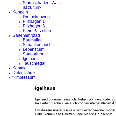
Sturmschaden! Was
ist zu tun?
Koppeln
Dreibekenweg
Pilzhagen 1
Pilzhagen 3
Freie Parzellen
Gartenlehrpfad
Baumallee
Schaukompost
Lebensturm
Sandarium
Igelhaus
Tauschregal
Kontakt
Datenschutz
Impressum
">
Igelhaus
Igel sind ungemein nützlich: Neben Spinnen, Käfern 
Im Herbst machen Sie auch vor heruntergefallenen Ä
Um diesem überaus nützlichen Gartenbewoner möglich
Dabei kamen alte Paletten, jede Menge Grünschnitt