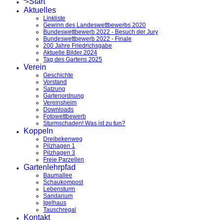
Start
">
Aktuelles
Linkliste
Gewinn des Landeswettbewerbs 2020
Bundeswettbewerb 2022 - Besuch der Jury
Bundeswettbewerb 2022 - Finale
200 Jahre Friedrichsgabe
Aktuelle Bilder 2024
Tag des Gartens 2025
Verein
Geschichte
Vorstand
Satzung
Gartenordnung
Vereinsheim
Downloads
Fotowettbewerb
Sturmschaden! Was ist zu tun?
Koppeln
Dreibekenweg
Pilzhagen 1
Pilzhagen 3
Freie Parzellen
Gartenlehrpfad
Baumallee
Schaukompost
Lebensturm
Sandarium
Igelhaus
Tauschregal
Kontakt