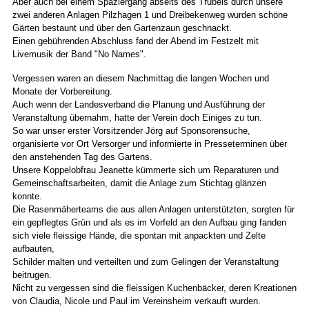
Aber auch bei einem Spaziergang abseits des Trubels durch unsere
zwei anderen Anlagen Pilzhagen 1 und Dreibekenweg wurden schöne
Gärten bestaunt und über den Gartenzaun geschnackt.
Einen gebührenden Abschluss fand der Abend im Festzelt mit
Livemusik der Band "No Names".
Vergessen waren an diesem Nachmittag die langen Wochen und
Monate der Vorbereitung.
Auch wenn der Landesverband die Planung und Ausführung der
Veranstaltung übernahm, hatte der Verein doch Einiges zu tun.
So war unser erster Vorsitzender Jörg auf Sponsorensuche,
organisierte vor Ort Versorger und informierte in Presseterminen über
den anstehenden Tag des Gartens.
Unsere Koppelobfrau Jeanette kümmerte sich um Reparaturen und
Gemeinschaftsarbeiten, damit die Anlage zum Stichtag glänzen
konnte.
Die Rasenmäherteams die aus allen Anlagen unterstützten, sorgten für
ein gepflegtes Grün und als es im Vorfeld an den Aufbau ging fanden
sich viele fleissige Hände, die spontan mit anpackten und Zelte
aufbauten,
Schilder malten und verteilten und zum Gelingen der Veranstaltung
beitrugen.
Nicht zu vergessen sind die fleissigen Kuchenbäcker, deren Kreationen
von Claudia, Nicole und Paul im Vereinsheim verkauft wurden.