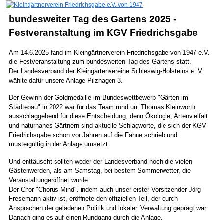
bundesweiter Tag des Gartens 2025 -
Festveranstaltung im KGV Friedrichsgabe
Am 14.6.2025 fand im Kleingärtnerverein Friedrichsgabe von 1947 e.V.
die Festveranstaltung zum bundesweiten Tag des Gartens statt.
Der Landesverband der Kleingartenvereine Schleswig-Holsteins e. V.
wählte dafür unsere Anlage Pilzhagen 3.
Der Gewinn der Goldmedaille im Bundeswettbewerb "Gärten im
Städtebau" in 2022 war für das Team rund um Thomas Kleinworth
ausschlaggebend für diese Entscheidung, denn Ökologie, Artenvielfalt
und naturnahes Gärtnern sind aktuelle Schlagworte, die sich der KGV
Friedrichsgabe schon vor Jahren auf die Fahne schrieb und
mustergültig in der Anlage umsetzt.
Und enttäuscht sollten weder der Landesverband noch die vielen
Gästenwerden, als am Samstag, bei bestem Sommerwetter, die
Veranstaltungeröffnet wurde.
Der Chor "Chorus Mind", indem auch unser erster Vorsitzender Jörg
Fresemann aktiv ist, eröffnete den offiziellen Teil, der durch
Ansprachen der geladenen Politik und lokalen Verwaltung geprägt war.
Danach ging es auf einen Rundgang durch die Anlage.